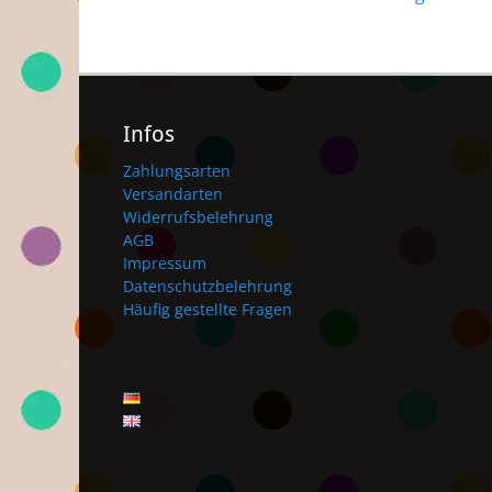
Infos
Zahlungsarten
Versandarten
Widerrufsbelehrung
AGB
Impressum
Datenschutzbelehrung
Häufig gestellte Fragen