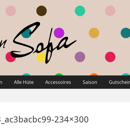
n
Alle Hüte
Accessoires
Saison
Gutschei
_ac3bacbc99-234×300