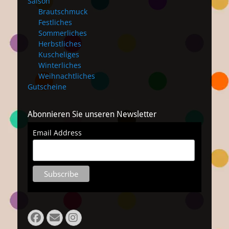
Saison
Brautschmuck
Festliches
Sommerliches
Herbstliches
Kuscheliges
Winterliches
Weihnachtliches
Gutscheine
Abonnieren Sie unseren Newsletter
Email Address
Facebook
Email
Instagram