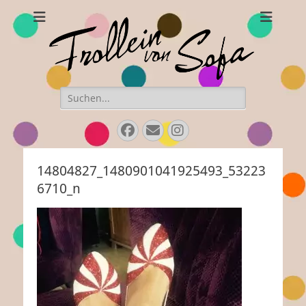
Frollein von Sofa
Handgefertigte Hüte und Accessoires
Suchen
nach:
Facebook
Email
Instagram
14804827_1480901041925493_53223
6710_n