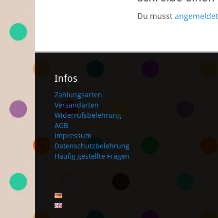
Du musst
angemelde
Infos
Zahlungsarten
Versandarten
Widerrufsbelehrung
AGB
Impressum
Datenschutzbelehrung
Häufig gestellte Fragen