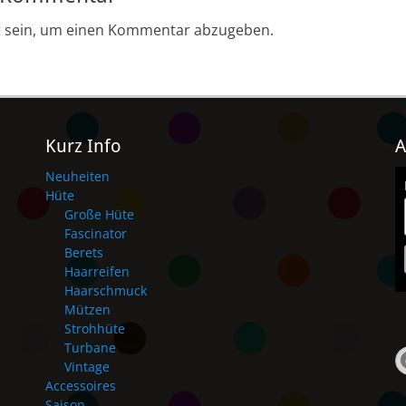
t
sein, um einen Kommentar abzugeben.
Kurz Info
A
Neuheiten
Hüte
Große Hüte
Fascinator
Berets
Haarreifen
Haarschmuck
Mützen
Strohhüte
Turbane
Vintage
Accessoires
Saison