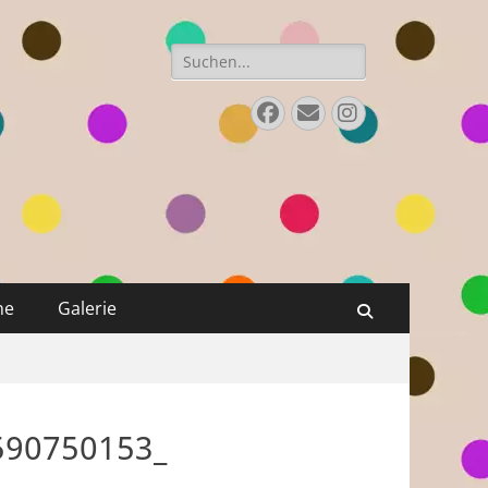
Suchen
nach:
Facebook
E-
Instagram
Mail
ne
Galerie
Suchen
590750153_