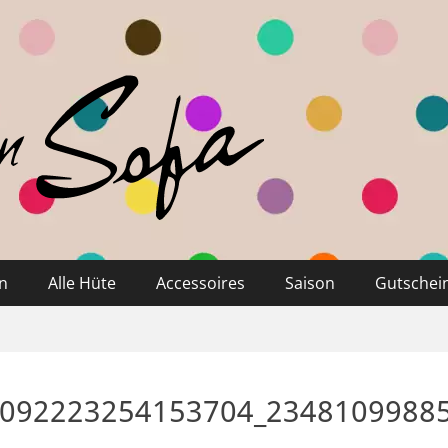
n
Alle Hüte
Accessoires
Saison
Gutschei
1092223254153704_2348109988