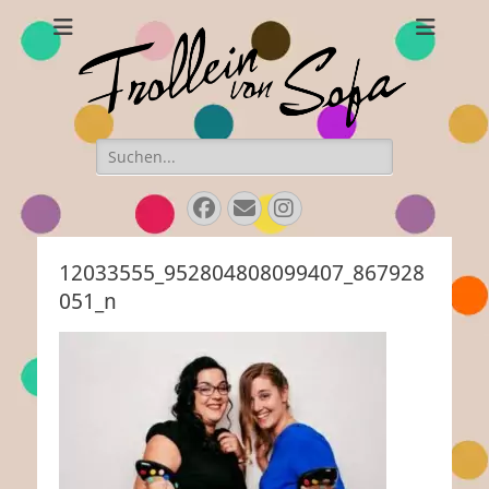
Frollein von Sofa
Handgefertigte Hüte und Accessoires
Suchen
nach:
Facebook
E-
Instagram
Mail
12033555_952804808099407_867928
051_n