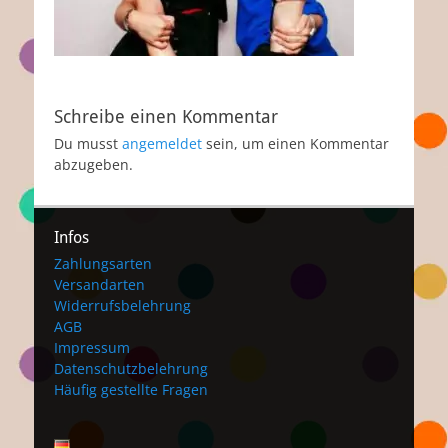
Schreibe einen Kommentar
Du musst
angemeldet
sein, um einen Kommentar
abzugeben.
Infos
Zahlungsarten
Versandarten
Widerrufsbelehrung
AGB
Impressum
Datenschutzbelehrung
Häufig gestellte Fragen